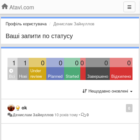
Atavi.com
Профіль користувача
Денислам Зайнуллов
Ваші запити по статусу
1
1
0
0
0
0
0
0
Under
Всі
Нові
review
Planned
Started
Завершено
Відхилено
Нещодавно оновлені
ok
0
Денислам Зайнуллов
10 років тому
•
0