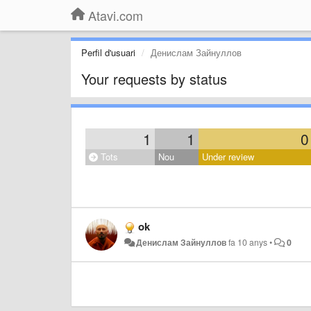
Atavi.com
Perfil d'usuari
Денислам Зайнуллов
Your requests by status
1
1
0
Tots
Nou
Under review
ok
Денислам Зайнуллов
fa 10 anys
•
0