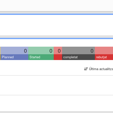
0
0
0
0
Planned
Started
completat
rebutjat
Última actualitz