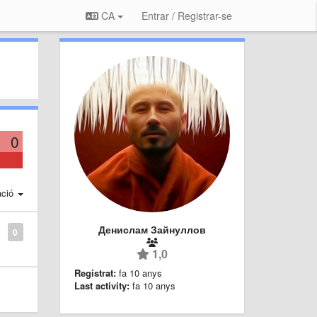
CA
Entrar / Registrar-se
0
ació
Денислам Зайнуллов
0
1,0
Registrat:
fa 10 anys
Last activity:
fa 10 anys