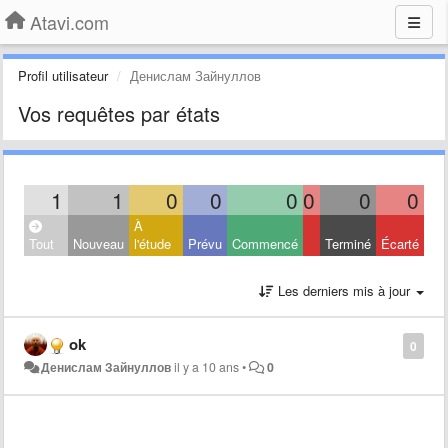
Atavi.com
Profil utilisateur
Денислам Зайнуллов
Vos requêtes par états
1
1
0
0
0
0
0
0
À
Tout
Nouveau
l'étude
Prévu
Commencé
Terminé
Écarté
Les derniers mis à jour
ok
0
Денислам Зайнуллов
il y a 10 ans
•
0