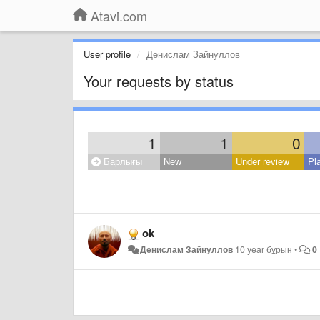
Atavi.com
User profile
Денислам Зайнуллов
Your requests by status
1
1
0
Барлығы
New
Under review
Pl
ok
Денислам Зайнуллов
10 year бұрын
•
0