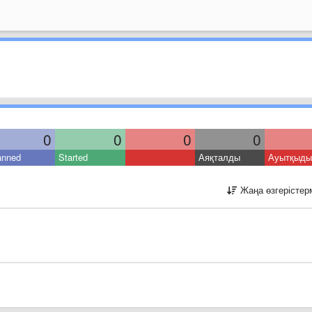
0
0
0
0
anned
Started
Аяқталды
Ауытқыды
Жаңа өзгерістер