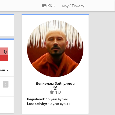
KK
Кіру / Tiркелу
0
мен
Денислам Зайнуллов
0
1.0
Registered:
10 year бұрын
Last activity:
10 year бұрын