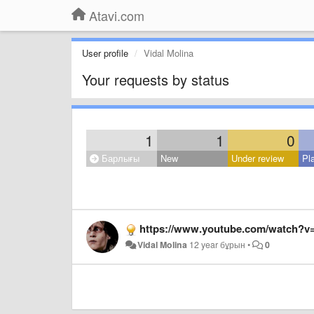
Atavi.com
User profile
Vidal Molina
Your requests by status
1
1
0
Барлығы
New
Under review
Pl
https://www.youtube.com/watch?
Vidal Molina
12 year бұрын
•
0