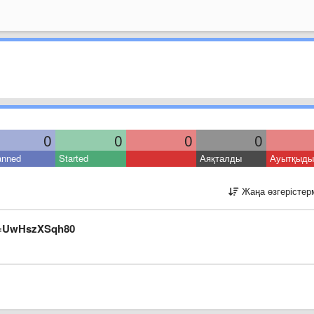
0
0
0
0
anned
Started
Аяқталды
Ауытқыды
Жаңа өзгерістер
v=UwHszXSqh80