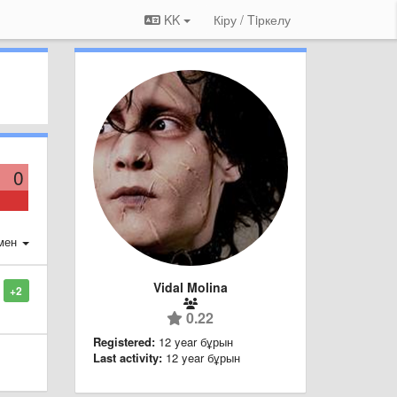
KK
Кіру / Tiркелу
0
мен
Vidal Molina
+2
0.22
Registered:
12 year бұрын
Last activity:
12 year бұрын