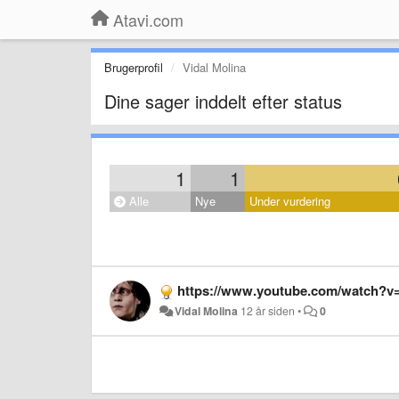
Atavi.com
Brugerprofil
Vidal Molina
Dine sager inddelt efter status
1
1
Alle
Nye
Under vurdering
https://www.youtube.com/watch?
Vidal Molina
12 år siden
•
0