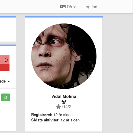
DA
Log ind
0
ede
Vidal Molina
+2
0,22
Registreret:
12 år siden
Sidste aktivitet:
12 år siden