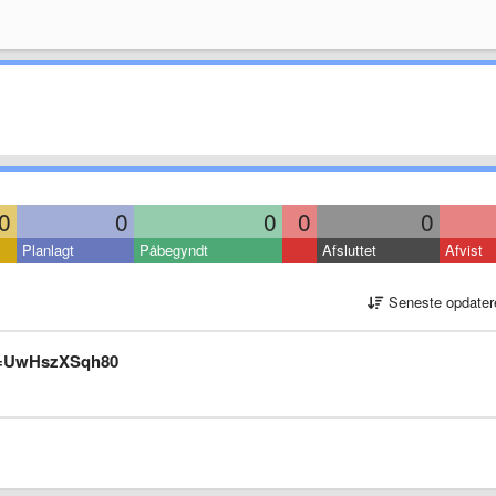
0
0
0
0
0
Planlagt
Påbegyndt
Afsluttet
Afvist
Seneste opdater
v=UwHszXSqh80