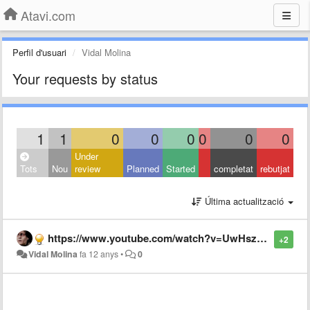
Atavi.com
Perfil d'usuari
Vidal Molina
Your requests by status
1
1
0
0
0
0
0
0
Under
Tots
Nou
review
Planned
Started
completat
rebutjat
Última actualització
https://www.youtube.com/watch?v=UwHszXSqh80
+2
Vidal Molina
fa 12 anys
•
0