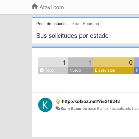
Atavi.com
Perfil de usuario
Коля Вавилов
Sus solicitudes por estado
1
1
0
Todo
Nuevo
En revisión
P
http://kolxoz.net/?i=218343
Коля Вавилов
hace 9 años
•
actualizado
hac