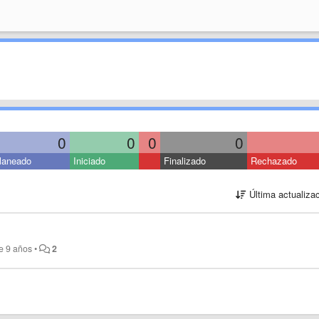
0
0
0
0
laneado
Iniciado
Finalizado
Rechazado
Última actualiza
e 9 años
•
2