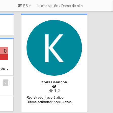
ES
Iniciar sesión / Darse de alta
0
ción
Коля Вавилов
0
1,2
Registrado:
hace 9 años
Última actividad:
hace 9 años