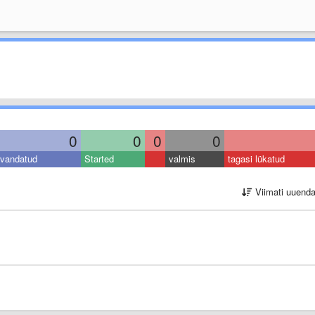
0
0
0
0
vandatud
Started
valmis
tagasi lükatud
Viimati uuend