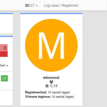
ET
Logi sisse / Registreeri
0
atud
mironovsi
+1
0,18
Registreeritud:
10 aastat tagasi
Viimane tegevus:
10 aastat tagasi