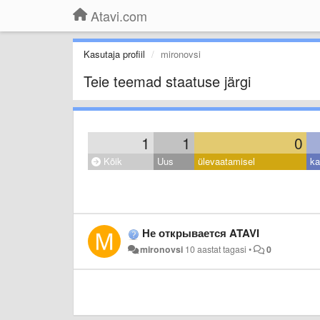
Atavi.com
Kasutaja profiil
mironovsi
Teie teemad staatuse järgi
1
1
0
Kõik
Uus
ülevaatamisel
ka
Не открывается ATAVI
mironovsi
10 aastat tagasi
•
0