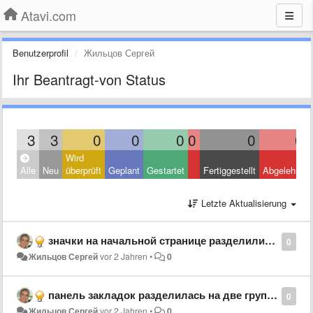
Atavi.com
Benutzerprofil
Жильцов Сергей
Ihr Beantragt-von Status
3
3
0
0
0
0
0
0
Wird
Alle
Neu
überprüft
Geplant
Gestartet
Fertiggestellt
Abgelehnt
Letzte Aktualisierung
значки на начальной странице разделились пополам. Не устранить. Помогите!
0
Жильцов Сергей
vor 2 Jahren
•
0
панель закладок разделилась на две группы
0
Жильцов Сергей
vor 2 Jahren
•
0