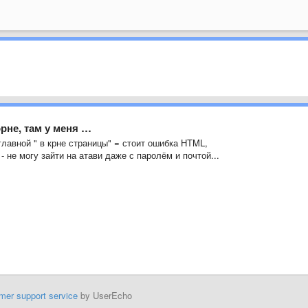
рне, там у меня …
 главной " в крне страницы" = стоит ошибка HTML,
 - не могу зайти на атави даже с паролём и почтой...
mer support service
by UserEcho