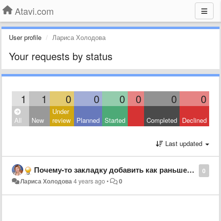
Atavi.com
User profile
Лариса Холодова
Your requests by status
1
1
0
0
0
0
0
0
Under
All
New
review
Planned
Started
Completed
Declined
Last updated
Почему-то закладку добавить как раньше невозможно, только скопировать и добавить...
0
Лариса Холодова
4 years ago
•
0