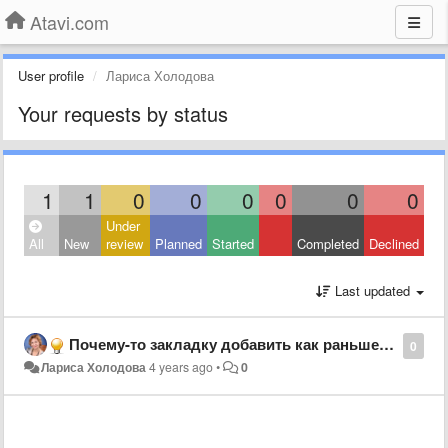
Atavi.com
User profile
Лариса Холодова
Your requests by status
1
1
0
0
0
0
0
0
Under
All
New
review
Planned
Started
Completed
Declined
Last updated
Почему-то закладку добавить как раньше невозможно, только скопировать и добавить...
0
Лариса Холодова
4 years ago
•
0