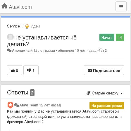
Atavi.com
Service
Идеи
не устанавливается чё
Начат
+4
делать?
Анонимный
12 лет назад
•
обновлен
10 лет назад
•
2
5
1
Подписаться
Ответы
2
Старые сверху
Atavi Team
12 лет назад
На рассмотрении
Как мы поняли у Вас не устанавливается Atavi.com стартовой
(домашней) страницей или не устанавливается расширение для
браузера Atavi.com?