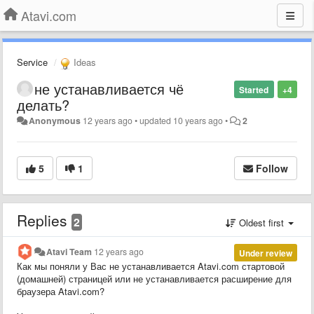
Atavi.com
Service
Ideas
не устанавливается чё
Started
+4
делать?
Anonymous
12 years ago
•
updated
10 years ago
•
2
5
1
Follow
Replies
2
Oldest first
Atavi Team
12 years ago
Under review
Как мы поняли у Вас не устанавливается Atavi.com стартовой
(домашней) страницей или не устанавливается расширение для
браузера Atavi.com?