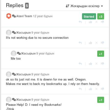
Replies
5
Жоғарыдан ескілер
Atavi Team
12 year бұрын
Started
+3
|
Жасырын
9 year бұрын
It's not working due to no secure connection
|
Жасырын
9 year бұрын
+1
Me too
|
Жасырын
9 year бұрын
ok so its just not me. it is downn for me as well. Oregon.
Makes me want to back my bookmarks up. I rely on them heavily.
|
Жасырын
9 year бұрын
+1
Please Help! D: I need my Bookmarks!
-D0nk