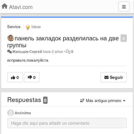
Atavi.com
Service
Ideas
панель закладок разделилась на две
0
группы
Жильцов Сергей
hace 2 años
•
0
исправьте,пожалуйста
0
0
Seguir
Respuestas
0
Más antiguo primero
Anónimo