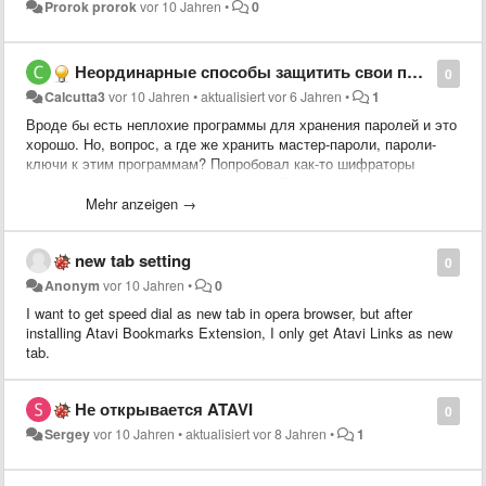
Prorok prorok
vor 10 Jahren
•
0
Неординарные способы защитить свои пароли.
0
Calcutta3
vor 10 Jahren
•
aktualisiert
vor 6 Jahren
•
1
Вроде бы есть неплохие программы для хранения паролей и это
хорошо. Но, вопрос, а где же хранить мастер-пароли, пароли-
ключи к этим программам? Попробовал как-то шифраторы
текста - неплохо, но долго и муторно. В записных книжках - то
же самое...Интересно, есть ли подходящий выход из
Mehr anzeigen →
положения? Чтоб было простенько, но со вкусом!? Есть у кого
какие идеи?
new tab setting
0
Anonym
vor 10 Jahren
•
0
I want to get speed dial as new tab in opera browser, but after
installing Atavi Bookmarks Extension, I only get Atavi Links as new
tab.
Не открывается ATAVI
0
Sergey
vor 10 Jahren
•
aktualisiert
vor 8 Jahren
•
1