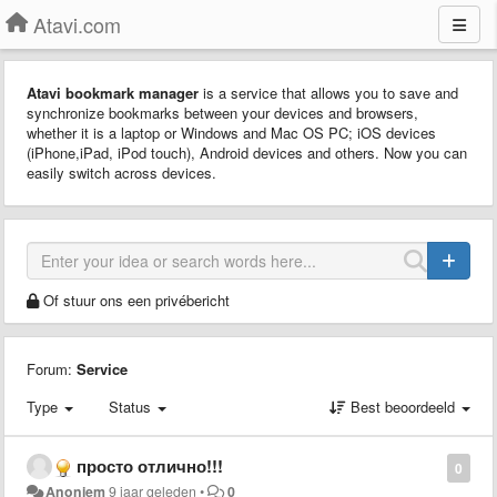
Atavi.com
Atavi bookmark manager
is a service that allows you to save and
synchronize bookmarks between your devices and browsers,
whether it is a laptop or Windows and Mac OS PC; iOS devices
(iPhone,iPad, iPod touch), Android devices and others. Now you can
easily switch across devices.
Of stuur ons een privébericht
Forum:
Service
Type
Status
Best beoordeeld
просто отлично!!!
0
Anoniem
9 jaar geleden
•
0