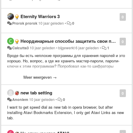
Eternity Warriors 3
0
Prorok prorok
10 jaar geleden
•
0
Неординарные способы защитить свои пароли.
0
Calcutta3
10 jaar geleden
•
bijgewerkt
6 jaar geleden
•
1
Вроде бы есть неплохие программы для хранения паролей и это
хорошо. Но, вопрос, а где же хранить мастер-пароли, пароли-
ключи к этим программам? Попробовал как-то шифраторы
текста - неплохо, но долго и муторно. В записных книжках - то
же самое...Интересно, есть ли подходящий выход из
Meer weergeven →
положения? Чтоб было простенько, но со вкусом!? Есть у кого
какие идеи?
new tab setting
0
Anoniem
10 jaar geleden
•
0
I want to get speed dial as new tab in opera browser, but after
installing Atavi Bookmarks Extension, I only get Atavi Links as new
tab.