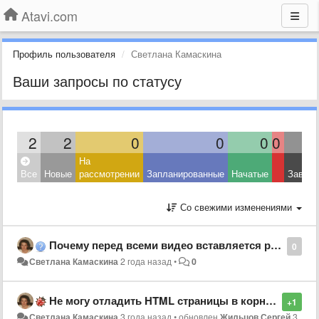
Atavi.com
Профиль пользователя
Светлана Камаскина
Ваши запросы по статусу
2
2
0
0
0
0
На
Все
Новые
рассмотрении
Запланированные
Начатые
Завер
Со свежими изменениями
Почему перед всеми видео вставляется реклама ГУУГЛ?, Т.е. Видео вообще не видны, а видны после рекламы-фото?
0
Светлана Камаскина
2 года назад
•
0
Не могу отладить HTML страницы в корне, там у меня "ошибка", и не могу зайти на Атави с паролём!
+1
Светлана Камаскина
3 года назад
•
обновлен
Жильцов Сергей
3