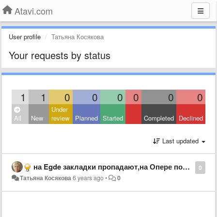
Atavi.com
User profile
Татьяна Косякова
Your requests by status
1
1
0
0
0
0
0
0
Under
All
New
review
Planned
Started
Completed
Declined
Last updated
на Egde закладки пропадают,на Опере полностью,а на этом браузере нет 4-х!
0
Татьяна Косякова
6 years ago
•
0