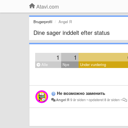
Atavi.com
Brugerprofil
Angel Я
Dine sager inddelt efter status
1
1
Alle
Nye
Under vurdering
Не возможно заменить
Angel Я
9 år siden
•
opdateret
8 år siden
•