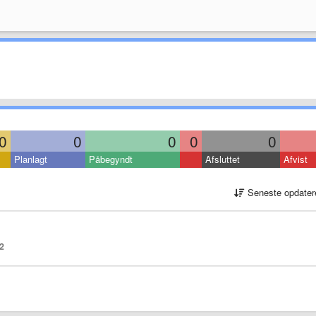
0
0
0
0
0
Planlagt
Påbegyndt
Afsluttet
Afvist
Seneste opdater
2