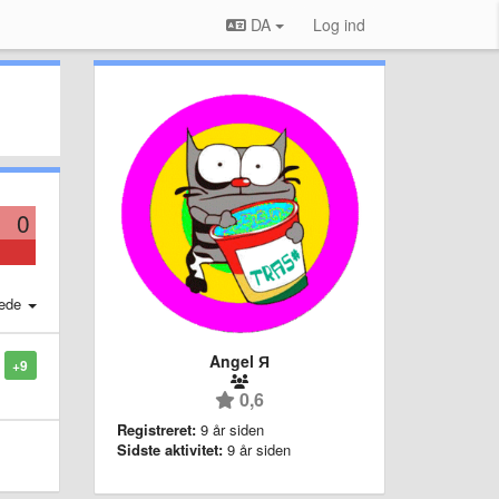
DA
Log ind
0
ede
Angel Я
+9
0,6
Registreret:
9 år siden
Sidste aktivitet:
9 år siden