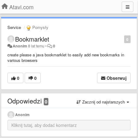
Atavi.com
Service
Pomysły
Bookmarklet
0
Anonim
8 lat temu
•
0
create please a java bookmarklet to easily add new bookmarks in
various browsers
0
0
Obserwuj
Odpowiedzi
0
Zacznij od najstarszych
Anonim