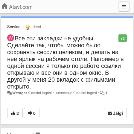
Atavi.com
Service
Ideed
Все эти закладки не удобны.
+2
Сделайте так, чтобы можно было
сохранять сессию целиком, и делать на
неё ярлык на рабочем столе. Например в
одной сессии я только по работе ссылки
открываю и все они в одном окне. В
другой у меня 20 вкладок с фильмами
открыто.
Westgar
9 aastat tagasi
•
uuendatud
9 aastat tagasi
•
1
2
0
Jälgi