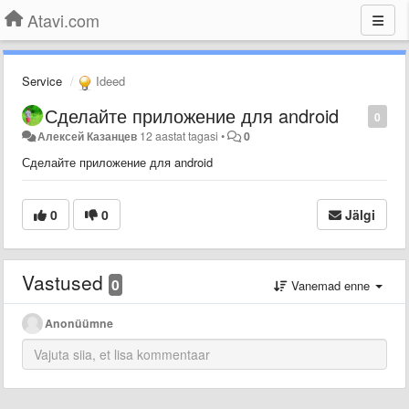
Atavi.com
Service
Ideed
Сделайте приложение для android
0
Алексей Казанцев
12 aastat tagasi
•
0
Сделайте приложение для android
0
0
Jälgi
Vastused
0
Vanemad enne
Anonüümne