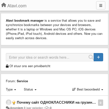
Atavi.com
Atavi bookmark manager
is a service that allows you to save and
synchronize bookmarks between your devices and browsers,
whether it is a laptop or Windows and Mac OS PC; iOS devices
(iPhone,iPad, iPod touch), Android devices and others. Now you can
easily switch across devices.
Of stuur ons een privébericht
Forum:
Service
Type
Status
Best beoordeeld
Почему сайт ОДНОКЛАССНИКИ на грузинском языке
0
Anoniem
8 jaar geleden
•
0