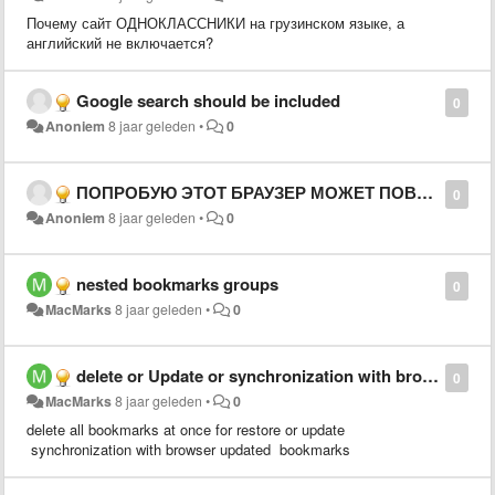
Почему сайт ОДНОКЛАССНИКИ на грузинском языке, а
английский не включается?
Google search should be included
0
Anoniem
8 jaar geleden
•
0
ПОПРОБУЮ ЭТОТ БРАУЗЕР МОЖЕТ ПОВЕЗЁТ
0
Anoniem
8 jaar geleden
•
0
nested bookmarks groups
0
MacMarks
8 jaar geleden
•
0
delete or Update or synchronization with browser bookmarks button
0
MacMarks
8 jaar geleden
•
0
delete all bookmarks at once for restore or update
synchronization with browser updated bookmarks