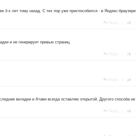
ее 3-х лет тому назад. С тех пор уже приспособился - в Яндекс-браузере
Reply
|
адки и не генерирует превью страниц
Reply
|
Reply
|
следние вкладки и Атави всегда оставляю открытой. Другого способа не
Reply
|