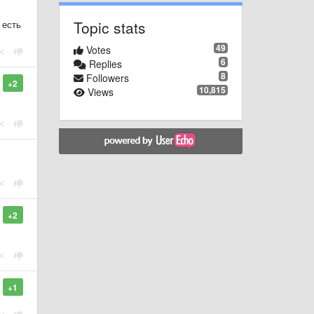
Topic stats
 есть
49
Votes
6
Replies
8
Followers
+2
10,815
Views
+2
+1