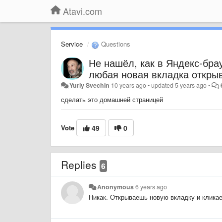
Atavi.com
Service
Questions
Не нашёл, как в Яндекс-бра
любая новая вкладка открыв
Yuriy Svechin
10 years ago
•
updated
5 years ago
•
сделать это домашней страницей
Vote
49
0
Replies
6
Anonymous
6 years ago
Никак. Открываешь новую вкладку и кликаешь