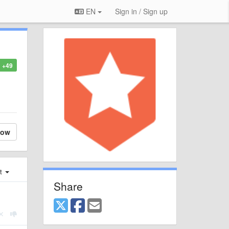
EN
Sign in / Sign up
+49
low
st
Share