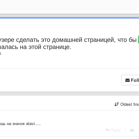
узере сделать это домашней страницей, что бы
алась на этой странице.
6
Fol
Oldest fir
 на значок atavi.....
Reply
|